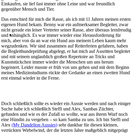
Einkaufen, sie lief fast immer ohne Leine und war freundlich
gegenüber Mensch und Tier.
Das entschied für mich die Rasse, als ich mit 11 Jahren meinen ersten
eigenen Hund bekam. Benny war ein aufmerksamer Begleiter, zwar
nicht gerade ein leiser Vertreter seiner Rasse, aber überaus lernfreudig
und anhänglich. Es war immer wieder eine Herausforderung für
mich, aber von da an war ein Hund aus meinem Leben kaum mehr
wegzudenken. Wir sind zusammen auf Reiterferien gefahren, haben
die Begleithundeprüfung abgelegt, er hat mich auf Ausritten begleitet
und mit seinem unglaublich großen Repertoire an Tricks und
Kunststückchen immer wieder die Menschen um uns herum
begeistert. Leider musste er früh von uns gehen und mit dem Beginn
meines Medizinstudiums rückte der Gedanke an einen zweiten Hund
erst einmal wieder in die Ferne.
Doch schließlich sollte es wieder ein Aussie werden und nach einiger
Suche habe ich schließlich Steffi und Alex, Sambas Züchter,
gefunden und wie es der Zufall so wollte, war aus ihrem Wurf noch
eine Hündin zu vergeben – so kam Samba zu uns. Ich bin Steffi und
Alex
(My Dandelion Aussies)
sehr dankbar für diesen kleinen,
verrückten Wirbelwind, der die letzten Jahre maßgeblich mitgeprägt