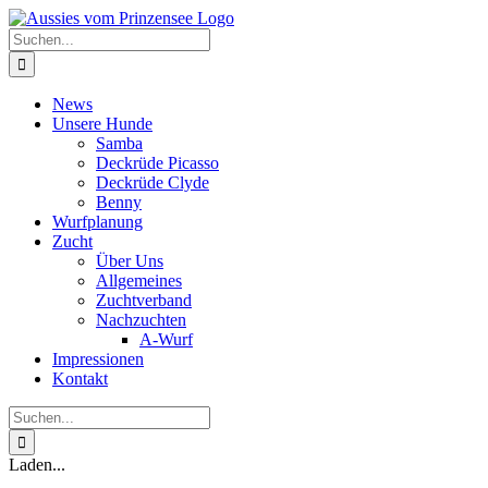
Zum
Inhalt
Suche
springen
nach:
News
Unsere Hunde
Samba
Deckrüde Picasso
Deckrüde Clyde
Benny
Wurfplanung
Zucht
Über Uns
Allgemeines
Zuchtverband
Nachzuchten
A-Wurf
Impressionen
Kontakt
Suche
nach:
Laden...