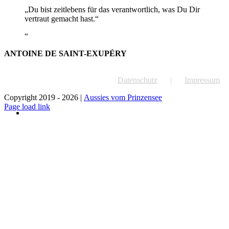
„Du bist zeitlebens für das verantwortlich, was Du Dir
vertraut gemacht hast.“
ANTOINE DE SAINT-EXUPÉRY
Datenschutz
Impressum
Copyright 2019 -
2026 |
Aussies vom Prinzensee
Instagram
Page load link
Nach
oben