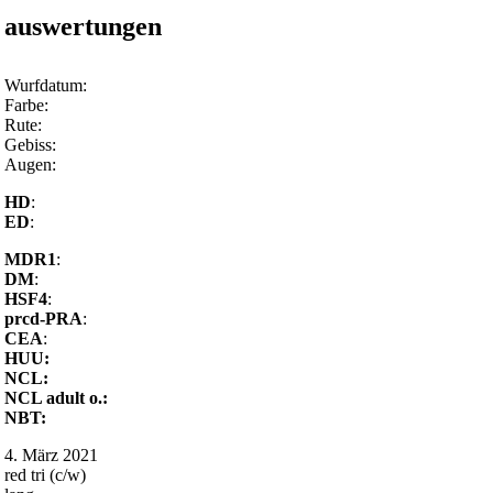
auswertungen
Wurfdatum:
Farbe:
Rute:
Gebiss:
Augen:
HD
:
ED
:
MDR1
:
DM
:
HSF4
:
prcd-PRA
:
CEA
:
HUU:
NCL:
NCL adult o.:
NBT:
4. März 2021
red tri (c/w)