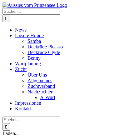
Zum
Inhalt
Suche
springen
nach:
News
Unsere Hunde
Samba
Deckrüde Picasso
Deckrüde Clyde
Benny
Wurfplanung
Zucht
Über Uns
Allgemeines
Zuchtverband
Nachzuchten
A-Wurf
Impressionen
Kontakt
Suche
nach:
Laden...