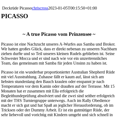
Deckrüde Picasso
chriscross
2023-01-05T00:15:50+01:00
PICASSO
~ A true Picasso vom Prinzensee ~
Picasso ist eine Nachzucht unseres A-Wurfes aus Samba und Broker.
Wir hatten großes Glück, dass er direkt nebenan zu unseren Nachbarn
ziehen durfte und so Teil unseres kleinen Rudels geblieben ist. Seine
Schwester Mocca und er sind nach wie vor ein unzertrennliches
Team, das gemeinsam mit Samba für jeden Unsinn zu haben ist.
Picasso ist ein wunderbar proportionierter Australian Shepherd Rüde
mit viel Ausstrahlung. Zuhause fällt er kaum auf, lässt sich am
liebsten stundenlang den Bauch kraulen oder enspannt je nach
Temperaturen vor dem Kamin oder draußen auf der Terrasse. Mit 15
Monaten hat er zusammen mit Ella erfolgreich die
Begleithundeprüfung absolviert und die zwei sind seither erfolgreich
mit der THS Turniergruppe unterwegs. Auch im Rally Obedience
macht er sich gut und hat Spaß an jeglicher Herausforderung, ob im
Tricksen oder der Dummy Arbeit. Er ist ein gutmütiger Rüde, der
sehr liebevoll und vorichtig mit Kindern umgeht und sich schnell in