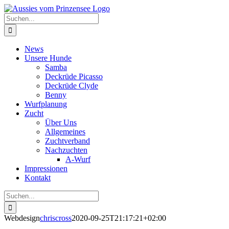
Zum
Inhalt
Suche
springen
nach:
News
Unsere Hunde
Samba
Deckrüde Picasso
Deckrüde Clyde
Benny
Wurfplanung
Zucht
Über Uns
Allgemeines
Zuchtverband
Nachzuchten
A-Wurf
Impressionen
Kontakt
Suche
nach:
Webdesign
chriscross
2020-09-25T21:17:21+02:00